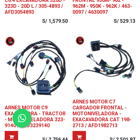
C6.4 EXCAVADORA 320D -
FRONTAL 950M- 962 -
323D - 20D L / 305-4893 /
962M - 950K - 962K / 463-
AFD3054893
0097 / 4630097
S/
1,579.50
S/
529.13
ARNES MOTOR C7
ARNES MOTOR C9
CARGADOR FRONTAL -
EXACVADORA - TRACTOR
MOTONIVELADORA -
- MOTONIVELADORA 323-
EXACAVADORA CAT 198-
9140 / AFD3239140
2713 / AFD1982713
S/
2,756.44
S/
2,501.97