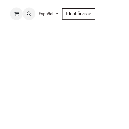
Identificarse
Español