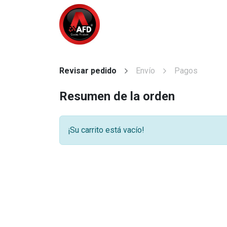
Inicio
Tienda
¿Quiénes So
Revisar pedido
Envío
Pagos
Resumen de la orden
¡Su carrito está vacío!