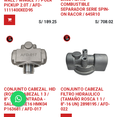
WALL / WINGLE 7 / POER
COMBUSTIBLE
PICKUP 2.0T / AFD-
SEPARADOR SERIE SPIN-
1111400XED95
ON RACOR / 645R10
S/
189.25
S/
708.02
CONJUNTO CABEZAL. HID
CONJUNTO CABEZAL
(ROSCA CABEZAL 1 3 /
FILTRO HIDRAULICO
8"-12 UN) ENTRADA -
(TAMAÑO ROSCA 1 1 /
SALIDA SAE16 HMK04
8"-16 UN) 2898195 / AFD-
P163681 / AFD-017
022