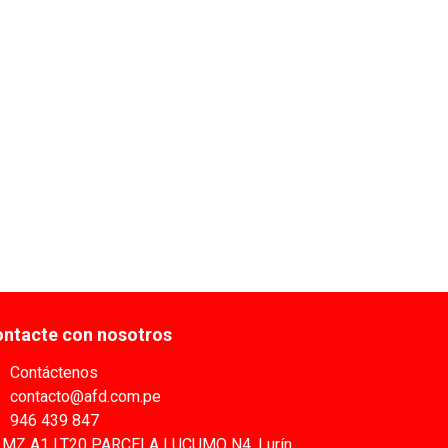
ntacte con nosotros
Contáctenos
contacto@afd.com.pe
946 439 847
MZ A1 LT20 PARCELA LUCUMO N4, Lurín