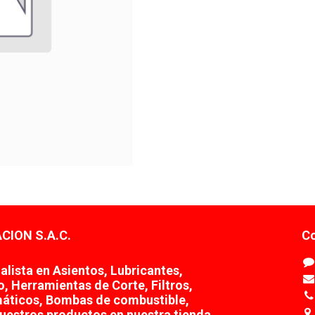
CION S.A.C.
Co
lista en Asientos, Lubricantes,
o, Herramientas de Corte, Filtros,
áticos, Bombas de combustible,
uestros productos en nuestra tienda