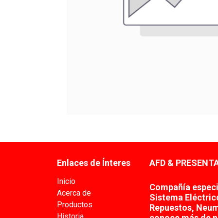
Enlaces de Ínteres
AFD & PRESENTA
Inicio
Compañía especia
Acerca de
Sistema Eléctric
Productos
Repuestos, Neum
Historia
conoce más de n