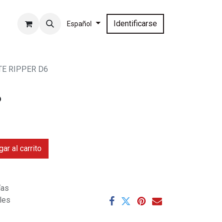
Identificarse
Español
TE RIPPER D6
6
ar al carrito
ías
ales