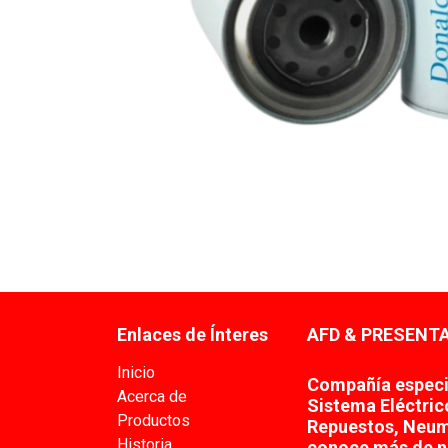
Enlaces de Ínteres
AFD & PRESENTA
Inicio
Compañía especia
Acerca de
Sistema Eléctric
Productos
Repuestos, Neum
Historia
conoce más de n