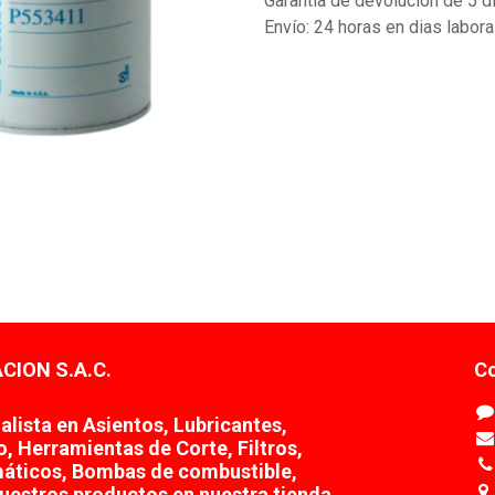
Garantía de devolución de 5 d
Envío: 24 horas en dias labor
CION S.A.C.
Co
lista en Asientos, Lubricantes,
o, Herramientas de Corte, Filtros,
áticos, Bombas de combustible,
uestros productos en nuestra tienda