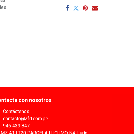
ías
ales
ntacte con nosotros
Contáctenos
contacto@afd.com.pe
946 439 847
MZ A1 LT20 PARCELA LUCUMO N4, Lurín