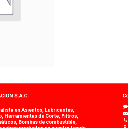
CION S.A.C.
Co
lista en Asientos, Lubricantes,
o, Herramientas de Corte, Filtros,
áticos, Bombas de combustible,
uestros productos en nuestra tienda