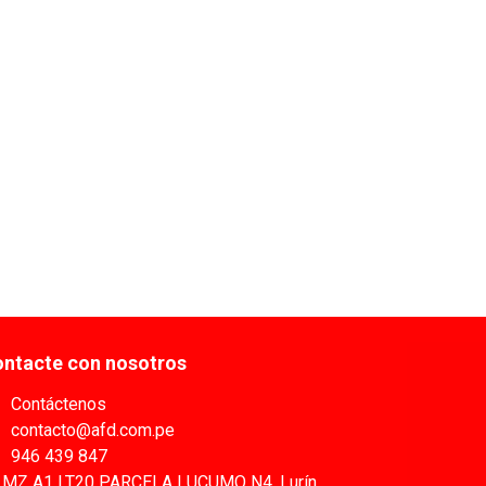
ntacte con nosotros
Contáctenos
contacto@afd.com.pe
946 439 847
MZ A1 LT20 PARCELA LUCUMO N4, Lurín