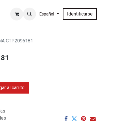
Identificarse
Español
NA CTP2096181
181
ar al carrito
ías
ales