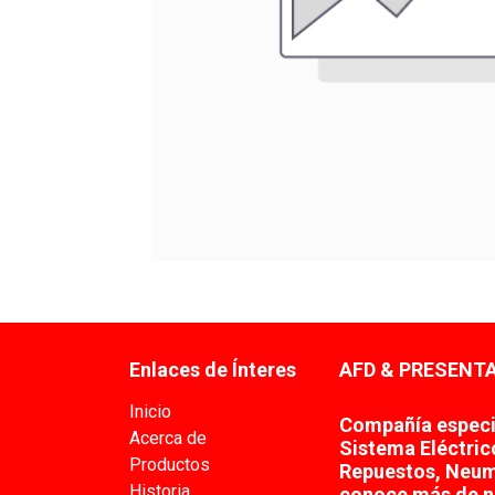
Enlaces de Ínteres
AFD & PRESENTA
Inicio
Compañía especia
Acerca de
Sistema Eléctric
Productos
Repuestos, Neum
Historia
conoce más de n