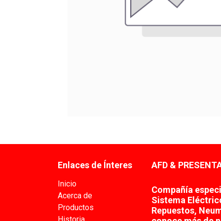
Enlaces de Ínteres
AFD & PRESENTA
Inicio
Compañía especia
Acerca de
Sistema Eléctric
Productos
Repuestos, Neum
Historia
conoce más de n