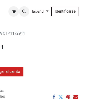
Identificarse
Español
 A CTP1172911
11
ar al carrito
ías
ales