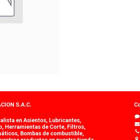
CION S.A.C.
Co
lista en Asientos, Lubricantes,
o, Herramientas de Corte, Filtros,
áticos, Bombas de combustible,
uestros productos en nuestra tienda