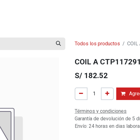
mos?
Contáctenos
Trabaja con Nosotros
Blog
Todos los productos
COIL
COIL A CTP11729
S/
182.52
Agreg
Términos y condiciones
Garantía de devolución de 5 d
Envío: 24 horas en dias labor