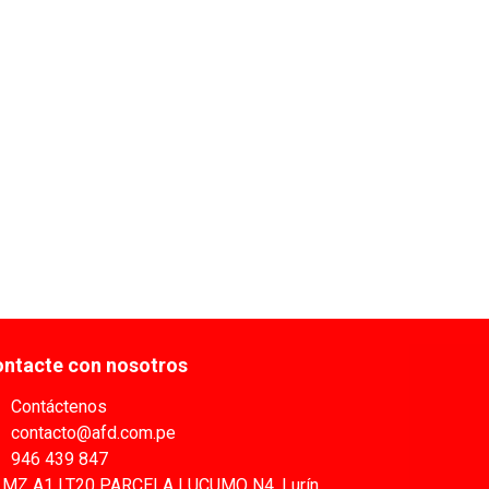
ntacte con nosotros
Contáctenos
contacto@afd.com.pe
946 439 847
MZ A1 LT20 PARCELA LUCUMO N4, Lurín