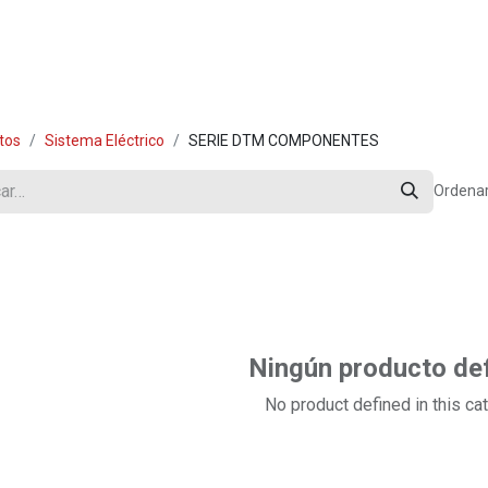
mos?
Contáctenos
Trabaja con Nosotros
Blog
tos
Sistema Eléctrico
SERIE DTM COMPONENTES
Ordenar
Ningún producto def
No product defined in this ca