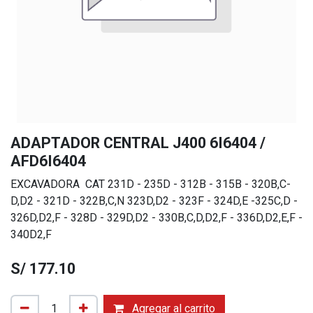
ADAPTADOR CENTRAL J400 6I6404 /
AFD6I6404
EXCAVADORA CAT 231D - 235D - 312B - 315B - 320B,C-
D,D2 - 321D - 322B,C,N 323D,D2 - 323F - 324D,E -325C,D -
326D,D2,F - 328D - 329D,D2 - 330B,C,D,D2,F - 336D,D2,E,F -
340D2,F
S/
177.10
Agregar al carrito