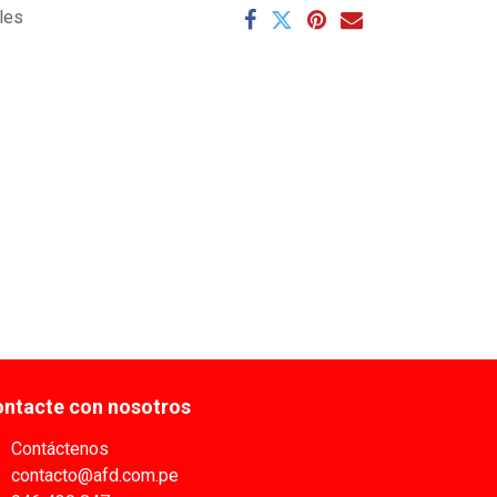
ales
ntacte con nosotros
Contáctenos
contacto@afd.com.pe