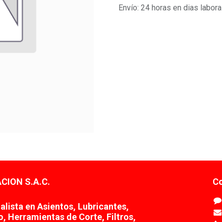
Envío: 24 horas en dias labor
CION S.A.C.
Co
lista en Asientos, Lubricantes,
o, Herramientas de Corte, Filtros,