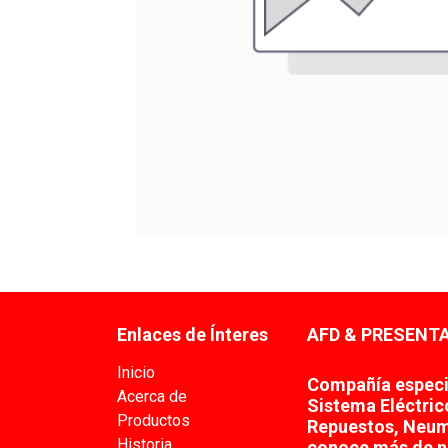
Enlaces de Ínteres
AFD & PRESENTA
Inicio
Compañía especia
Acerca de
Sistema Eléctric
Productos
Repuestos, Neum
Historia
conoce más de n