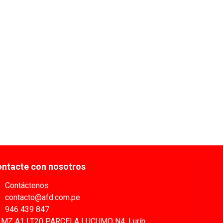
ntacte con nosotros
Contáctenos
contacto@afd.com.pe
946 439 847
MZ A1 LT20 PARCELA LUCUMO N4, Lurín