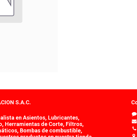
CION S.A.C.
Co
lista en Asientos, Lubricantes,
o, Herramientas de Corte, Filtros,
áticos, Bombas de combustible,
uestros productos en nuestra tienda