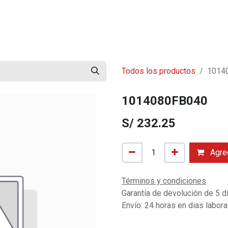
mos?
Contáctenos
Trabaja con Nosotros
Blog
Todos los productos
1014
1014080FB040
S/
232.25
Agreg
Términos y condiciones
Garantía de devolución de 5 d
Envío: 24 horas en dias labor