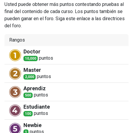
Usted puede obtener más puntos contestando pruebas al
final del contenido de cada curso. Los puntos también se
pueden ganar en el foro. Siga este enlace a las directrices
del foro.
Rangos
Doctor
punto
s
10,000
Master
punto
s
2,000
Aprendiz
punto
s
500
Estudiante
punto
s
100
Newbie
punto
s
1