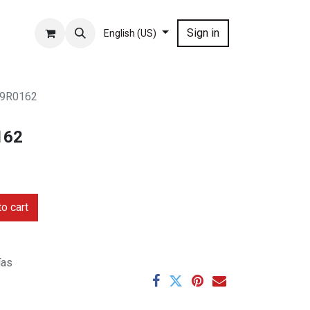
Sign in
English (US)
9R0162
162
o cart
ías