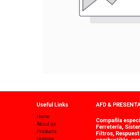
Useful Links
AFD & PRESENTA
Home
Compañía especia
About us
Ferretería, Sist
Products
Filtros, Respues
Historia
combustible, co