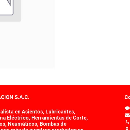
CION S.A.C.
Co
lista en Asientos, Lubricantes,
ema Eléctrico, Herramientas de Corte,
tos, Neumáticos, Bombas de
noce más de nuestros productos en