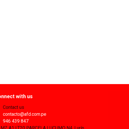
nnect with us
Contact us
contacto@afd.com.pe
946 439 847
MZ A1 LT20 PARCELA LUCUMO N4, Lurín