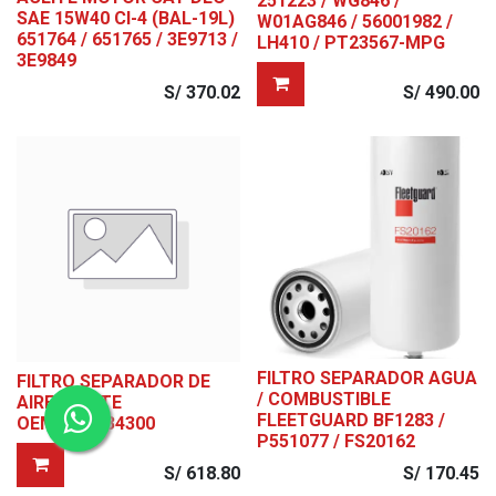
251223 / WG846 /
SAE 15W40 CI-4 (BAL-19L)
W01AG846 / 56001982 /
651764 / 651765 / 3E9713 /
LH410 / PT23567-MPG
3E9849
S/
370.02
S/
490.00
FILTRO SEPARADOR AGUA
FILTRO SEPARADOR DE
/ COMBUSTIBLE
AIRE-ACEITE
FLEETGUARD BF1283 /
OEM2901034300
P551077 / FS20162
S/
618.80
S/
170.45