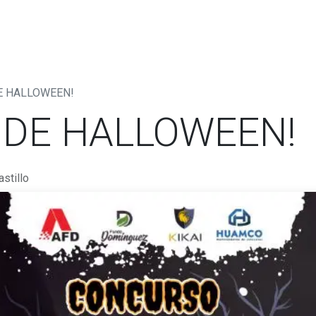
mos?
Contáctenos
Trabaja con Nosotros
Blog
DE HALLOWEEN!
 DE HALLOWEEN!
stillo