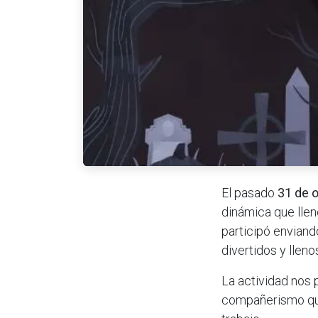
El pasado
31 de 
dinámica que llen
participó envian
divertidos y llen
La actividad nos 
compañerismo que 